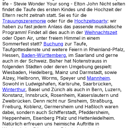
life - Stevie Wonder Your song - Elton John Nicht selten
findet die Taufe des ersten Kindes und die Hochzeit der
Eltern recht zeitnah statt. Sei es für die
Trauungszeremonie
oder für die
Hochzeitsparty
: wir
haben zu fast jedem Anlass das passende musikalische
Programm! Findet all dies auch in der
Weihnachtszeit
oder Open Air, unter freiem Himmel in einem
Sommerfest statt?
Buchung
zur Taufe,
Taufgottesdienste und weitere Feiern in Rheinland-Pfalz,
Hessen,
Baden-Württemberg
, im Saarland und gerne
auch in der Schweiz. Bisher hat Notenstrauss in
folgenden Städten oder deren Umgebung gespielt:
Wiesbaden, Heidelberg, Mainz und Darmstadt, sowie
Alzey, Heilbronn, Worms, Speyer und
Mannheim
.
Sowohl in Ludwigshafen, Karlsruhe, Saarbrücken,
Winterthur
, Basel und Zürich als auch in Bern, Luzern,
Konstanz, Innsbruck, Rosenheim, Kaiserslautern und
Zweibrücken. Denn nicht nur Sinsheim, Straßburg,
Freiburg, Koblenz, Germersheim und Haßloch waren
dabei, sondern auch Schifferstadt, Pfeddersheim,
Heppenheim, Eisenberg Pfalz und Hettenleidelheim.
Natürlich erfreuen uns heimische Auftritte in