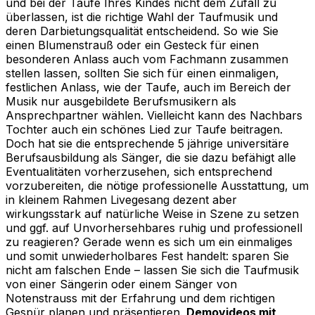
und bei der Taufe Ihres Kindes nicht dem Zufall zu
überlassen, ist die richtige Wahl der Taufmusik und
deren Darbietungsqualität entscheidend. So wie Sie
einen Blumenstrauß oder ein Gesteck für einen
besonderen Anlass auch vom Fachmann zusammen
stellen lassen, sollten Sie sich für einen einmaligen,
festlichen Anlass, wie der Taufe, auch im Bereich der
Musik nur ausgebildete Berufsmusikern als
Ansprechpartner wählen. Vielleicht kann des Nachbars
Tochter auch ein schönes Lied zur Taufe beitragen.
Doch hat sie die entsprechende 5 jährige universitäre
Berufsausbildung als Sänger, die sie dazu befähigt alle
Eventualitäten vorherzusehen, sich entsprechend
vorzubereiten, die nötige professionelle Ausstattung, um
in kleinem Rahmen Livegesang dezent aber
wirkungsstark auf natürliche Weise in Szene zu setzen
und ggf. auf Unvorhersehbares ruhig und professionell
zu reagieren? Gerade wenn es sich um ein einmaliges
und somit unwiederholbares Fest handelt: sparen Sie
nicht am falschen Ende – lassen Sie sich die Taufmusik
von einer Sängerin oder einem Sänger von
Notenstrauss mit der Erfahrung und dem richtigen
Gespür planen und präsentieren.
Demovideos mit