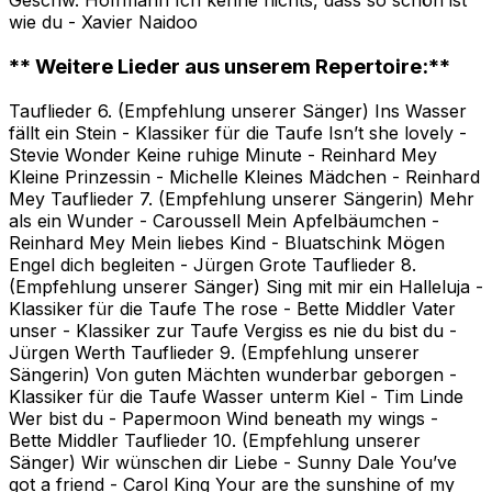
Geschw. Hoffmann Ich kenne nichts, dass so schön ist
wie du - Xavier Naidoo
** Weitere Lieder aus unserem Repertoire:**
Tauflieder 6. (Empfehlung unserer Sänger) Ins Wasser
fällt ein Stein - Klassiker für die Taufe Isn’t she lovely -
Stevie Wonder Keine ruhige Minute - Reinhard Mey
Kleine Prinzessin - Michelle Kleines Mädchen - Reinhard
Mey Tauflieder 7. (Empfehlung unserer Sängerin) Mehr
als ein Wunder - Caroussell Mein Apfelbäumchen -
Reinhard Mey Mein liebes Kind - Bluatschink Mögen
Engel dich begleiten - Jürgen Grote Tauflieder 8.
(Empfehlung unserer Sänger) Sing mit mir ein Halleluja -
Klassiker für die Taufe The rose - Bette Middler Vater
unser - Klassiker zur Taufe Vergiss es nie du bist du -
Jürgen Werth Tauflieder 9. (Empfehlung unserer
Sängerin) Von guten Mächten wunderbar geborgen -
Klassiker für die Taufe Wasser unterm Kiel - Tim Linde
Wer bist du - Papermoon Wind beneath my wings -
Bette Middler Tauflieder 10. (Empfehlung unserer
Sänger) Wir wünschen dir Liebe - Sunny Dale You’ve
got a friend - Carol King Your are the sunshine of my