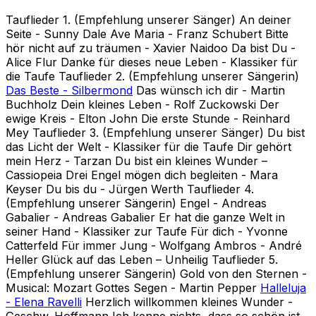
Tauflieder 1. (Empfehlung unserer Sänger) An deiner
Seite - Sunny Dale Ave Maria - Franz Schubert Bitte
hör nicht auf zu träumen - Xavier Naidoo Da bist Du -
Alice Flur Danke für dieses neue Leben - Klassiker für
die Taufe Tauflieder 2. (Empfehlung unserer Sängerin)
Das Beste - Silbermond
Das wünsch ich dir - Martin
Buchholz Dein kleines Leben - Rolf Zuckowski Der
ewige Kreis - Elton John Die erste Stunde - Reinhard
Mey Tauflieder 3. (Empfehlung unserer Sänger) Du bist
das Licht der Welt - Klassiker für die Taufe Dir gehört
mein Herz - Tarzan Du bist ein kleines Wunder –
Cassiopeia Drei Engel mögen dich begleiten - Mara
Keyser Du bis du - Jürgen Werth Tauflieder 4.
(Empfehlung unserer Sängerin) Engel - Andreas
Gabalier - Andreas Gabalier Er hat die ganze Welt in
seiner Hand - Klassiker zur Taufe Für dich - Yvonne
Catterfeld Für immer Jung - Wolfgang Ambros - André
Heller Glück auf das Leben – Unheilig Tauflieder 5.
(Empfehlung unserer Sängerin) Gold von den Sternen -
Musical: Mozart Gottes Segen - Martin Pepper
Halleluja
- Elena Ravelli
Herzlich willkommen kleines Wunder -