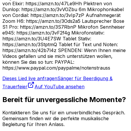
von Elixir: https://amzn.to/47Le9Hh Plektren von
Dunlop: https://amzn.to/3vVOZbu 6m Mikrophonkabel
von Cordial: https://amzn.to/3vIp7zP Aufnahmegerät
Zoom H6: https://amzn.to/3Ods2a5 Lautsprecher Bose
S1 Pro: https://amzn.to/3S7RbnP Mikrofon Sennheiser
e945: https://amzn.to/3vF2f4g Mikrofonstativ:
https://amzn.to/3U4E7SW Tablet Stativ:
https://amzn.to/3StptmQ Tablet für Text und Noten:
https://amzn.to/42b7l4z SPENDEN: Wenn Ihnen meine
Videos gefallen und sie mich unterstützen wollen,
können Sie das so tun: PAYPAL:
https://www.paypal.com/paypalme/notenstrauss
Dieses Lied live anfragen
Sänger für Beerdigung &
Trauerfeier
Auf YouTube ansehen
Bereit für unvergessliche Momente?
Kontaktieren Sie uns für ein unverbindliches Gespräch.
Gemeinsam finden wir die perfekte musikalische
Begleitung für Ihren Anlass.