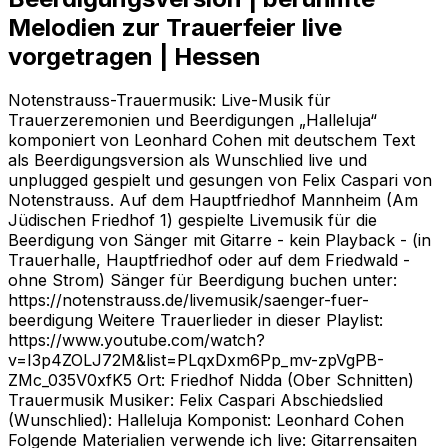
Melodien zur Trauerfeier live
vorgetragen | Hessen
Notenstrauss-Trauermusik: Live-Musik für
Trauerzeremonien und Beerdigungen „Halleluja“
komponiert von Leonhard Cohen mit deutschem Text
als Beerdigungsversion als Wunschlied live und
unplugged gespielt und gesungen von Felix Caspari von
Notenstrauss. Auf dem Hauptfriedhof Mannheim (Am
Jüdischen Friedhof 1) gespielte Livemusik für die
Beerdigung von Sänger mit Gitarre - kein Playback - (in
Trauerhalle, Hauptfriedhof oder auf dem Friedwald -
ohne Strom) Sänger für Beerdigung buchen unter:
https://notenstrauss.de/livemusik/saenger-fuer-
beerdigung Weitere Trauerlieder in dieser Playlist:
https://www.youtube.com/watch?
v=I3p4ZOLJ72M&list=PLqxDxm6Pp_mv-zpVgPB-
ZMc_035V0xfK5 Ort: Friedhof Nidda (Ober Schnitten)
Trauermusik Musiker: Felix Caspari Abschiedslied
(Wunschlied): Halleluja Komponist: Leonhard Cohen
Folgende Materialien verwende ich live: Gitarrensaiten