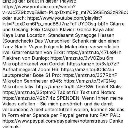
Einzug der Braut in dieser Playlist:
https://www.youtube.com/watch?
v=vJcZZ9bzvqE&list=PLqxDxm6Pp_mt7Q59SEnS3zR28oC
oder auch: https://www.youtube.com/playlist?
list=PLqxDxm6Pp_mudB8J7nzFdFUYDOsq-bb1h Gitarre
und Gesang: Felix Caspari Klavier: Gonca Kaya alias
Kaya Luna Location: Standesamt Synagoge Hessen
(Soundcheck) Das Wunschlied: Schenk mir den einen
Tanz Nach: Voyce Folgende Materialien verwende ich
live: Gitarrensaiten von Elixir: https://amzn.to/47Le9Hh
Plektren von Dunlop: https://amzn.to/3vVOZbu 6m
Mikrophonkabel von Cordial: https://amzn.to/3vIp7zP
Aufnahmegerät Zoom H6: https://amzn.to/3Ods2a5
Lautsprecher Bose S1 Pro: https://amzn.to/3S7RbnP
Mikrofon Sennheiser e945: https://amzn.to/3vF2f4g
Mikrofonstativ: https://amzn.to/3U4E7SW Tablet Stativ:
https://amzn.to/3StptmQ Tablet für Text und Noten:
https://amzn.to/42b7l4z SPENDEN: Wenn Ihnen meine
Videos gefallen - Sie mich persönlich und die damit
verbundene Arbeit unterstützen wollen, können Sie das
in Form einer Spende per Paypal gerne tun: PAY PAL:
https://www.paypal.com/paypalme/notenstrauss Danke
vielmals!