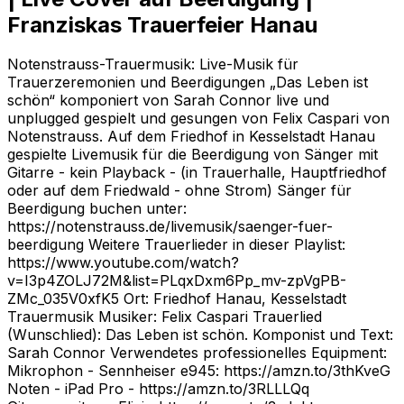
Franziskas Trauerfeier Hanau
Notenstrauss-Trauermusik: Live-Musik für
Trauerzeremonien und Beerdigungen „Das Leben ist
schön“ komponiert von Sarah Connor live und
unplugged gespielt und gesungen von Felix Caspari von
Notenstrauss. Auf dem Friedhof in Kesselstadt Hanau
gespielte Livemusik für die Beerdigung von Sänger mit
Gitarre - kein Playback - (in Trauerhalle, Hauptfriedhof
oder auf dem Friedwald - ohne Strom) Sänger für
Beerdigung buchen unter:
https://notenstrauss.de/livemusik/saenger-fuer-
beerdigung Weitere Trauerlieder in dieser Playlist:
https://www.youtube.com/watch?
v=I3p4ZOLJ72M&list=PLqxDxm6Pp_mv-zpVgPB-
ZMc_035V0xfK5 Ort: Friedhof Hanau, Kesselstadt
Trauermusik Musiker: Felix Caspari Trauerlied
(Wunschlied): Das Leben ist schön. Komponist und Text:
Sarah Connor Verwendetes professionelles Equipment:
Mikrophon - Sennheiser e945: https://amzn.to/3thKveG
Noten - iPad Pro - https://amzn.to/3RLLLQq