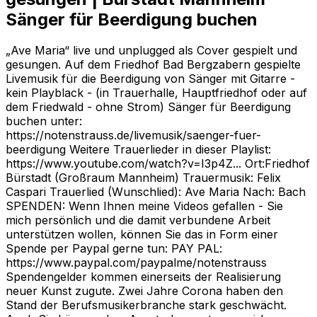
Sänger für Beerdigung buchen
„Ave Maria“ live und unplugged als Cover gespielt und
gesungen. Auf dem Friedhof Bad Bergzabern gespielte
Livemusik für die Beerdigung von Sänger mit Gitarre -
kein Playblack - (in Trauerhalle, Hauptfriedhof oder auf
dem Friedwald - ohne Strom) Sänger für Beerdigung
buchen unter:
https://notenstrauss.de/livemusik/saenger-fuer-
beerdigung Weitere Trauerlieder in dieser Playlist:
https://www.youtube.com/watch?v=I3p4Z... Ort:Friedhof
Bürstadt (Großraum Mannheim) Trauermusik: Felix
Caspari Trauerlied (Wunschlied): Ave Maria Nach: Bach
SPENDEN: Wenn Ihnen meine Videos gefallen - Sie
mich persönlich und die damit verbundene Arbeit
unterstützen wollen, können Sie das in Form einer
Spende per Paypal gerne tun: PAY PAL:
https://www.paypal.com/paypalme/notenstrauss
Spendengelder kommen einerseits der Realisierung
neuer Kunst zugute. Zwei Jahre Corona haben den
Stand der Berufsmusikerbranche stark geschwächt.