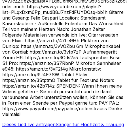
v=vJcZZ9bzvqE&list=PLqxDxm6Pp_mt7Q59SEnS3zR28oC
oder auch: https://www.youtube.com/playlist?
list=PLqxDxm6Pp_mudB8J7nzFdFUYDOsq-bb1h Gitarre
und Gesang: Felix Caspari Location: Standesamt
Kaiserslautern - Außenstelle Eulenturm Das Wunschlied:
Teil von meinem Herzen Nach: Jonathan Zelter
Folgende Materialien verwende ich live: Gitarrensaiten
von Elixir: https://amzn.to/47Le9Hh Plektren von
Dunlop: https://amzn.to/3vVOZbu 6m Mikrophonkabel
von Cordial: https://amzn.to/3vIp7zP Aufnahmegerät
Zoom H6: https://amzn.to/3Ods2a5 Lautsprecher Bose
S1 Pro: https://amzn.to/3S7RbnP Mikrofon Sennheiser
e945: https://amzn.to/3vF2f4g Mikrofonstativ:
https://amzn.to/3U4E7SW Tablet Stativ:
https://amzn.to/3StptmQ Tablet für Text und Noten:
https://amzn.to/42b7l4z SPENDEN: Wenn Ihnen meine
Videos gefallen - Sie mich persönlich und die damit
verbundene Arbeit unterstützen wollen, können Sie das
in Form einer Spende per Paypal gerne tun: PAY PAL:
https://www.paypal.com/paypalme/notenstrauss Danke
vielmals!
Dieses Lied live anfragen
Sänger für Hochzeit & Trauung