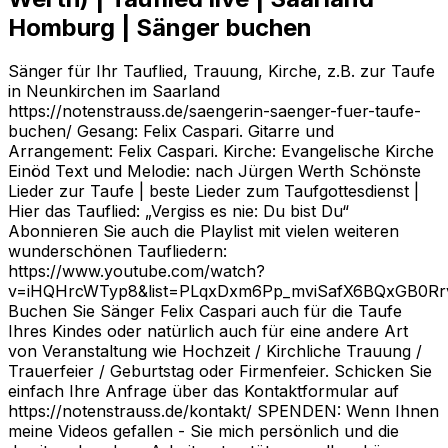
Homburg | Sänger buchen
Sänger für Ihr Tauflied, Trauung, Kirche, z.B. zur Taufe
in Neunkirchen im Saarland
https://notenstrauss.de/saengerin-saenger-fuer-taufe-
buchen/ Gesang: Felix Caspari. Gitarre und
Arrangement: Felix Caspari. Kirche: Evangelische Kirche
Einöd Text und Melodie: nach Jürgen Werth Schönste
Lieder zur Taufe | beste Lieder zum Taufgottesdienst |
Hier das Tauflied: „Vergiss es nie: Du bist Du“
Abonnieren Sie auch die Playlist mit vielen weiteren
wunderschönen Taufliedern:
https://www.youtube.com/watch?
v=iHQHrcWTyp8&list=PLqxDxm6Pp_mviSafX6BQxGB0R
Buchen Sie Sänger Felix Caspari auch für die Taufe
Ihres Kindes oder natürlich auch für eine andere Art
von Veranstaltung wie Hochzeit / Kirchliche Trauung /
Trauerfeier / Geburtstag oder Firmenfeier. Schicken Sie
einfach Ihre Anfrage über das Kontaktformular auf
https://notenstrauss.de/kontakt/ SPENDEN: Wenn Ihnen
meine Videos gefallen - Sie mich persönlich und die