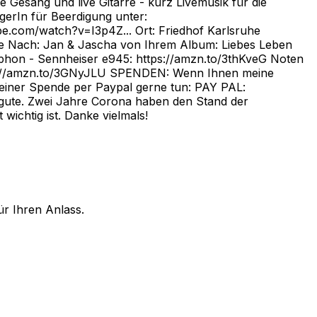
 Gesang und live Gitarre - kurz Livemusik für die
gerIn für Beerdigung unter:
ube.com/watch?v=I3p4Z... Ort: Friedhof Karlsruhe
eise Nach: Jan & Jascha von Ihrem Album: Liebes Leben
hon - Sennheiser e945: https://amzn.to/3thKveG Noten
https://amzn.to/3GNyJLU SPENDEN: Wenn Ihnen meine
m einer Spende per Paypal gerne tun: PAY PAL:
gute. Zwei Jahre Corona haben den Stand der
chtig ist. Danke vielmals!
ür Ihren Anlass.