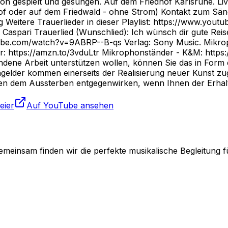
on gespielt und gesungen. Auf dem Friedhof Karlsruhe. Live
dhof oder auf dem Friedwald - ohne Strom) Kontakt zum Sän
 Weitere Trauerlieder in dieser Playlist: https://www.yout
ix Caspari Trauerlied (Wunschlied): Ich wünsch dir gute R
ube.com/watch?v=9ABRP--B-qs Verlag: Sony Music. Mikrop
Elixir: https://amzn.to/3vduLtr Mikrophonständer - K&M: 
bundene Arbeit unterstützen wollen, können Sie das in For
elder kommen einerseits der Realisierung neuer Kunst zu
 dem Aussterben entgegenwirken, wenn Ihnen der Erhalt wi
eier
Auf YouTube ansehen
emeinsam finden wir die perfekte musikalische Begleitung f