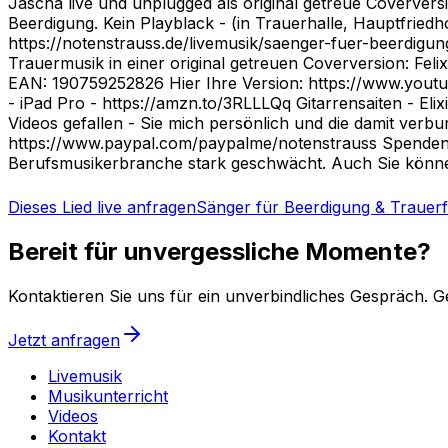
Jascha live und unplugged als original getreue Coverversi
Beerdigung. Kein Playblack - (in Trauerhalle, Hauptfrie
https://notenstrauss.de/livemusik/saenger-fuer-beerdigung
Trauermusik in einer original getreuen Coverversion: Fel
EAN: 190759252826 Hier Ihre Version: https://www.yout
- iPad Pro - https://amzn.to/3RLLLQq Gitarrensaiten - 
Videos gefallen - Sie mich persönlich und die damit ver
https://www.paypal.com/paypalme/notenstrauss Spendeng
Berufsmusikerbranche stark geschwächt. Auch Sie können
Dieses Lied live anfragen
Sänger für Beerdigung & Trauerf
Bereit für unvergessliche Momente?
Kontaktieren Sie uns für ein unverbindliches Gespräch. G
Jetzt anfragen
Livemusik
Musikunterricht
Videos
Kontakt