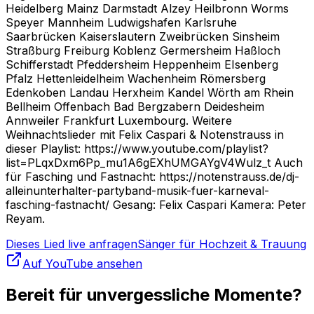
Heidelberg Mainz Darmstadt Alzey Heilbronn Worms
Speyer Mannheim Ludwigshafen Karlsruhe
Saarbrücken Kaiserslautern Zweibrücken Sinsheim
Straßburg Freiburg Koblenz Germersheim Haßloch
Schifferstadt Pfeddersheim Heppenheim EIsenberg
Pfalz Hettenleidelheim Wachenheim Römersberg
Edenkoben Landau Herxheim Kandel Wörth am Rhein
Bellheim Offenbach Bad Bergzabern Deidesheim
Annweiler Frankfurt Luxembourg. Weitere
Weihnachtslieder mit Felix Caspari & Notenstrauss in
dieser Playlist: https://www.youtube.com/playlist?
list=PLqxDxm6Pp_mu1A6gEXhUMGAYgV4Wulz_t Auch
für Fasching und Fastnacht: https://notenstrauss.de/dj-
alleinunterhalter-partyband-musik-fuer-karneval-
fasching-fastnacht/ Gesang: Felix Caspari Kamera: Peter
Reyam.
Dieses Lied live anfragen
Sänger für Hochzeit & Trauung
Auf YouTube ansehen
Bereit für unvergessliche Momente?