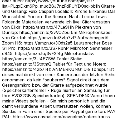
oder auch: https://www.youtube.com/playlist?
list=PLqxDxm6Pp_mudB8J7nzFdFUYDOsq-bb1h Gitarre
und Gesang: Felix Caspari Location: Kirche Birkenau Das
Wunschlied: You are the Reason Nach: Leona Lewis
Folgende Materialien verwende ich live: Gitarrensaiten
von Elixir: https://amzn.to/47Le9Hh Plektren von
Dunlop: https://amzn.to/3vVOZbu 6m Mikrophonkabel
von Cordial: https://amzn.to/3vIp7zP Aufnahmegerät
Zoom H6: https://amzn.to/3Ods2a5 Lautsprecher Bose
S1 Pro: https://amzn.to/3S7RbnP Mikrofon Sennheiser
e945: https://amzn.to/3vF2f4g Mikrofonstativ:
https://amzn.to/3U4E7SW Tablet Stativ:
https://amzn.to/3StptmQ Tablet für Text und Noten:
https://amzn.to/42b7l4z ANMERKUNG: Die Tonspur ist
dieses mal direkt von einer Kamera aus der letzten Reihe
genommen, da kein "sauberes" Signal direkt aus dem
Gesangsmikro bzw. der Gitarre aufgezeichnet wurde
(Speicherkartenfehler - Rüge hierfür an Samsung für
Ihre EVO32GB Speicherkarten). SPENDEN: Wenn Ihnen
meine Videos gefallen - Sie mich persönlich und die
damit verbundene Arbeit unterstützen wollen, können
Sie das in Form einer Spende per Paypal gerne tun: PAY
PAL: https://www.paypal.com/paypalme/notenstrauss