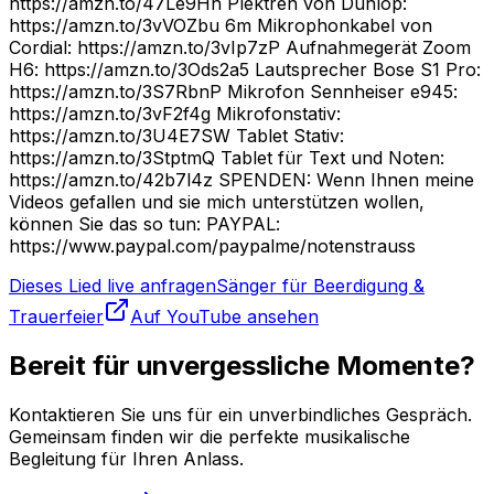
https://amzn.to/47Le9Hh Plektren von Dunlop:
https://amzn.to/3vVOZbu 6m Mikrophonkabel von
Cordial: https://amzn.to/3vIp7zP Aufnahmegerät Zoom
H6: https://amzn.to/3Ods2a5 Lautsprecher Bose S1 Pro:
https://amzn.to/3S7RbnP Mikrofon Sennheiser e945:
https://amzn.to/3vF2f4g Mikrofonstativ:
https://amzn.to/3U4E7SW Tablet Stativ:
https://amzn.to/3StptmQ Tablet für Text und Noten:
https://amzn.to/42b7l4z SPENDEN: Wenn Ihnen meine
Videos gefallen und sie mich unterstützen wollen,
können Sie das so tun: PAYPAL:
https://www.paypal.com/paypalme/notenstrauss
Dieses Lied live anfragen
Sänger für Beerdigung &
Trauerfeier
Auf YouTube ansehen
Bereit für unvergessliche Momente?
Kontaktieren Sie uns für ein unverbindliches Gespräch.
Gemeinsam finden wir die perfekte musikalische
Begleitung für Ihren Anlass.