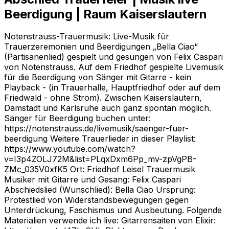
Beerdigung | Raum Kaiserslautern
Notenstrauss-Trauermusik: Live-Musik für
Trauerzeremonien und Beerdigungen „Bella Ciao“
(Partisanenlied) gespielt und gesungen von Felix Caspari
von Notenstrauss. Auf dem Friedhof gespielte Livemusik
für die Beerdigung von Sänger mit Gitarre - kein
Playback - (in Trauerhalle, Hauptfriedhof oder auf dem
Friedwald - ohne Strom). Zwischen Kaiserslautern,
Damstadt und Karlsruhe auch ganz spontan möglich.
Sänger für Beerdigung buchen unter:
https://notenstrauss.de/livemusik/saenger-fuer-
beerdigung Weitere Trauerlieder in dieser Playlist:
https://www.youtube.com/watch?
v=I3p4ZOLJ72M&list=PLqxDxm6Pp_mv-zpVgPB-
ZMc_035V0xfK5 Ort: Friedhof Leisel Trauermusik
Musiker mit Gitarre und Gesang: Felix Caspari
Abschiedslied (Wunschlied): Bella Ciao Ursprung:
Protestlied von Widerstandsbewegungen gegen
Unterdrückung, Faschismus und Ausbeutung. Folgende
Materialien verwende ich live: Gitarrensaiten von Elixir: