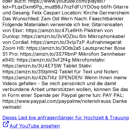
oder auch: https://www.youtube.com/playlist?
list=PLqxDxm6Pp_mudB8J7nzFdFUYDOsq-bb1h Gitarre
und Gesang: Felix Caspari Location: Kirche Germersheim
Das Wunschlied: Zam Oid Wern Nach: Fäaschtbänkler
Folgende Materialien verwende ich live: Gitarrensaiten
von Elixir: https://amzn.to/47Le9Hh Plektren von
Dunlop: https://amzn.to/3vVOZbu 6m Mikrophonkabel
von Cordial: https://amzn.to/3vIp7zP Aufnahmegerät
Zoom H6: https://amzn.to/3Ods2a5 Lautsprecher Bose
S1 Pro: https://amzn.to/3S7RbnP Mikrofon Sennheiser
e945: https://amzn.to/3vF2f4g Mikrofonstativ:
https://amzn.to/3U4E7SW Tablet Stativ:
https://amzn.to/3StptmQ Tablet für Text und Noten:
https://amzn.to/42b7l4z SPENDEN: Wenn Ihnen meine
Videos gefallen - Sie mich persönlich und die damit
verbundene Arbeit unterstützen wollen, können Sie das
in Form einer Spende per Paypal gerne tun: PAY PAL:
https://www.paypal.com/paypalme/notenstrauss Danke
vielmals!
Dieses Lied live anfragen
Sänger für Hochzeit & Trauung
Auf YouTube ansehen