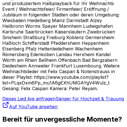
und produziertem Halbplayback für Ihr Weihnachts
Event / Weihnachtsfeier/ Firmenfeier/ Eröffnung /
Jubiläum in folgenden Städten oder deren Umgebung:
Wiesbaden Heidelberg Mainz Darmstadt Alzey
Heilbronn Worms Speyer Mannheim Ludwigshafen
Karlsruhe Saarbrücken Kaiserslautern Zweibrücken
Sinsheim Straßburg Freiburg Koblenz Germersheim
Haßloch Schifferstadt Pfeddersheim Heppenheim
EIsenberg Pfalz Hettenleidelheim Wachenheim
Römersberg Edenkoben Landau Herxheim Kandel
Wörth am Rhein Bellheim Offenbach Bad Bergzabern
Deidesheim Annweiler Frankfurt Luxembourg. Weitere
Weihnachtslieder mit Felix Caspari & Notenstrauss in
dieser Playlist: https://www.youtube.com/playlist?
list=PLqxDxm6Pp_mu1A6gEXhUMGAYgV4Wulz_t
Gesang: Felix Caspari Kamera: Peter Reyam.
Dieses Lied live anfragen
Sänger für Hochzeit & Trauung
Auf YouTube ansehen
Bereit für unvergessliche Momente?