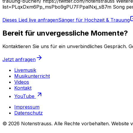
trauung-buchen/ https://twitter.com/notenstrauss Weitere 
list=PLqxDxm6Pp_msPbo9gPU7FPpalNxj_sB7m Song perfo
Dieses Lied live anfragen
Sänger für Hochzeit & Trauung
Bereit für unvergessliche Momente?
Kontaktieren Sie uns für ein unverbindliches Gespräch. G
Jetzt anfragen
Livemusik
Musikunterricht
Videos
Kontakt
YouTube
Impressum
Datenschutz
©
2026
Notenstrauss
. Alle Rechte vorbehalten. Website 