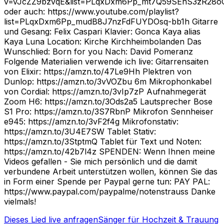
v=vJcZZ9bzvqE&list=PLqxDxm6Pp_mt7Q59SEnS3zR28oC
oder auch: https://www.youtube.com/playlist?
list=PLqxDxm6Pp_mudB8J7nzFdFUYDOsq-bb1h Gitarre
und Gesang: Felix Caspari Klavier: Gonca Kaya alias
Kaya Luna Location: Kirche Kirchheimbolanden Das
Wunschlied: Born for you Nach: David Pomeranz
Folgende Materialien verwende ich live: Gitarrensaiten
von Elixir: https://amzn.to/47Le9Hh Plektren von
Dunlop: https://amzn.to/3vVOZbu 6m Mikrophonkabel
von Cordial: https://amzn.to/3vIp7zP Aufnahmegerät
Zoom H6: https://amzn.to/3Ods2a5 Lautsprecher Bose
S1 Pro: https://amzn.to/3S7RbnP Mikrofon Sennheiser
e945: https://amzn.to/3vF2f4g Mikrofonstativ:
https://amzn.to/3U4E7SW Tablet Stativ:
https://amzn.to/3StptmQ Tablet für Text und Noten:
https://amzn.to/42b7l4z SPENDEN: Wenn Ihnen meine
Videos gefallen - Sie mich persönlich und die damit
verbundene Arbeit unterstützen wollen, können Sie das
in Form einer Spende per Paypal gerne tun: PAY PAL:
https://www.paypal.com/paypalme/notenstrauss Danke
vielmals!
Dieses Lied live anfragen
Sänger für Hochzeit & Trauung