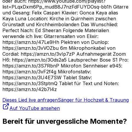
oder auch: https://www.youtube.com/playlist?
list=PLqxDxm6Pp_mudB8J7nzFdFUYDOsq-bb1h Gitarre
und Gesang: Felix Caspari Klavier: Gonca Kaya alias
Kaya Luna Location: Kirche in Quirnheim zwischen
Grünstadt und Kirchheimbolanden Das Wunschlied:
Perfect Nach: Ed Sheeran Folgende Materialien
verwende ich live: Gitarrensaiten von Elixir:
https://amzn.to/47Le9Hh Plektren von Dunlop:
https://amzn.to/3vVOZbu 6m Mikrophonkabel von
Cordial: https://amzn.to/3vIp7zP Aufnahmegerät Zoom
H6: https://amzn.to/3Ods2a5 Lautsprecher Bose S1 Pro:
https://amzn.to/3S7RbnP Mikrofon Sennheiser e945:
https://amzn.to/3vF2f4g Mikrofonstativ:
https://amzn.to/3U4E7SW Tablet Stativ:
https://amzn.to/3StptmQ Tablet für Text und Noten:
https://amzn.to/42b7l4z
Dieses Lied live anfragen
Sänger für Hochzeit & Trauung
Auf YouTube ansehen
Bereit für unvergessliche Momente?