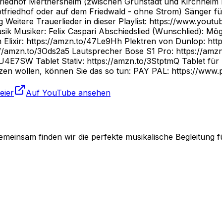
riedhof Merthersheim (zwischen Grünstadt und Kirchheim B
uptfriedhof oder auf dem Friedwald - ohne Strom) Sänger f
ung Weitere Trauerlieder in dieser Playlist: https://ww
 Musiker: Felix Caspari Abschiedslied (Wunschlied): Mög
von Elixir: https://amzn.to/47Le9Hh Plektren von Dunlop: 
//amzn.to/3Ods2a5 Lautsprecher Bose S1 Pro: https://am
/3U4E7SW Tablet Stativ: https://amzn.to/3StptmQ Tablet f
tzen wollen, können Sie das so tun: PAY PAL: https://www
eier
Auf YouTube ansehen
emeinsam finden wir die perfekte musikalische Begleitung f