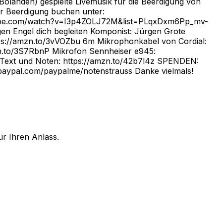
olanden) gespielte Livemusik für die Beerdigung von
ür Beerdigung buchen unter:
w.youtube.com/watch?v=I3p4ZOLJ72M&list=PLqxDxm6Pp_mv-
en Engel dich begleiten Komponist: Jürgen Grote
https://amzn.to/3vVOZbu 6m Mikrophonkabel von Cordial:
zn.to/3S7RbnP Mikrofon Sennheiser e945:
ür Text und Noten: https://amzn.to/42b7l4z SPENDEN:
.paypal.com/paypalme/notenstrauss Danke vielmals!
ür Ihren Anlass.