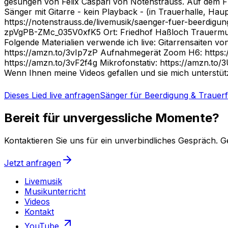
gesungen von Felix Caspari von Notenstrauss. Auf dem F
Sänger mit Gitarre - kein Playback - (in Trauerhalle, Ha
https://notenstrauss.de/livemusik/saenger-fuer-beerdig
zpVgPB-ZMc_035V0xfK5 Ort: Friedhof Haßloch Trauermusik
Folgende Materialien verwende ich live: Gitarrensaiten 
https://amzn.to/3vIp7zP Aufnahmegerät Zoom H6: https:
https://amzn.to/3vF2f4g Mikrofonstativ: https://amzn.to
Wenn Ihnen meine Videos gefallen und sie mich unterstü
Dieses Lied live anfragen
Sänger für Beerdigung & Trauerf
Bereit für unvergessliche Momente?
Kontaktieren Sie uns für ein unverbindliches Gespräch. G
Jetzt anfragen
Livemusik
Musikunterricht
Videos
Kontakt
YouTube