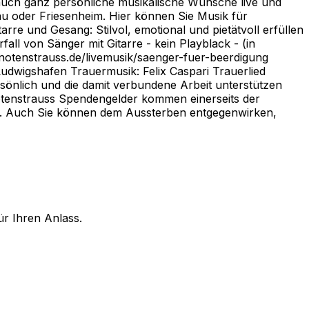
auch ganz persönliche musikalische Wünsche live und
u oder Friesenheim. Hier können Sie Musik für
re und Gesang: Stilvol, emotional und pietätvoll erfüllen
ll von Sänger mit Gitarre - kein Playblack - (in
notenstrauss.de/livemusik/saenger-fuer-beerdigung
Ludwigshafen Trauermusik: Felix Caspari Trauerlied
önlich und die damit verbundene Arbeit unterstützen
otenstrauss Spendengelder kommen einerseits der
t. Auch Sie können dem Aussterben entgegenwirken,
ür Ihren Anlass.