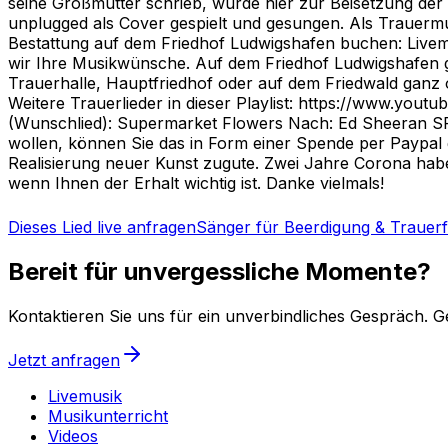
seine Großmutter schrieb, wurde hier zur Beisetzung der
unplugged als Cover gespielt und gesungen. Als Trauermu
Bestattung auf dem Friedhof Ludwigshafen buchen: Livemus
wir Ihre Musikwünsche. Auf dem Friedhof Ludwigshafen ges
Trauerhalle, Hauptfriedhof oder auf dem Friedwald ganz 
Weitere Trauerlieder in dieser Playlist: https://www.yout
(Wunschlied): Supermarket Flowers Nach: Ed Sheeran SP
wollen, können Sie das in Form einer Spende per Paypa
Realisierung neuer Kunst zugute. Zwei Jahre Corona ha
wenn Ihnen der Erhalt wichtig ist. Danke vielmals!
Dieses Lied live anfragen
Sänger für Beerdigung & Trauerf
Bereit für unvergessliche Momente?
Kontaktieren Sie uns für ein unverbindliches Gespräch. G
Jetzt anfragen
Livemusik
Musikunterricht
Videos