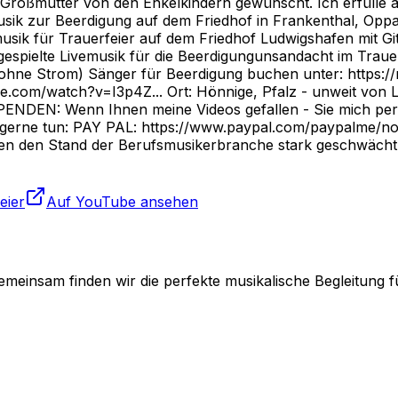
 Großmutter von den Enkelkindern gewünscht. Ich erfülle 
sik zur Beerdigung auf dem Friedhof in Frankenthal, Oppa
ik für Trauerfeier auf dem Friedhof Ludwigshafen mit Gitar
pielte Livemusik für die Beerdigungunsandacht im Trauerfa
ohne Strom) Sänger für Beerdigung buchen unter: https://
ube.com/watch?v=I3p4Z... Ort: Hönnige, Pfalz - unweit von 
ENDEN: Wenn Ihnen meine Videos gefallen - Sie mich pers
l gerne tun: PAY PAL: https://www.paypal.com/paypalme/n
ben den Stand der Berufsmusikerbranche stark geschwäch
eier
Auf YouTube ansehen
emeinsam finden wir die perfekte musikalische Begleitung f