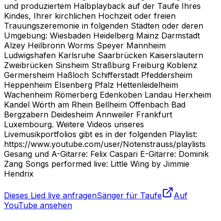
und produziertem Halbplayback auf der Taufe Ihres
Kindes, Ihrer kirchlichen Hochzeit oder freien
Trauungszeremonie in folgenden Städten oder deren
Umgebung: Wiesbaden Heidelberg Mainz Darmstadt
Alzey Heilbronn Worms Speyer Mannheim
Ludwigshafen Karlsruhe Saarbrücken Kaiserslautern
Zweibrücken Sinsheim Straßburg Freiburg Koblenz
Germersheim Haßloch Schifferstadt Pfeddersheim
Heppenheim EIsenberg Pfalz Hettenleidelheim
Wachenheim Römerberg Edenkoben Landau Herxheim
Kandel Wörth am Rhein Bellheim Offenbach Bad
Bergzabern Deidesheim Annweiler Frankfurt
Luxembourg. Weitere Videos unseres
Livemusikportfolios gibt es in der folgenden Playlist:
https://www.youtube.com/user/Notenstrauss/playlists
Gesang und A-Gitarre: Felix Caspari E-Gitarre: Dominik
Zang Songs performed live: Little Wing by Jimmie
Hendrix
Dieses Lied live anfragen
Sänger für Taufe
Auf
YouTube ansehen