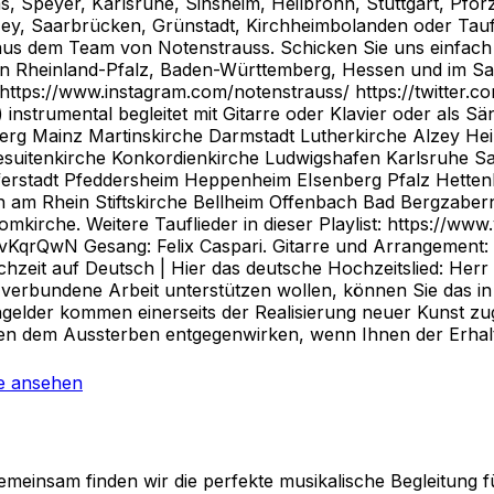
Speyer, Karlsruhe, Sinsheim, Heilbronn, Stuttgart, Pforz
lzey, Saarbrücken, Grünstadt, Kirchheimbolanden oder Ta
aus dem Team von Notenstrauss. Schicken Sie uns einfach 
 in Rheinland-Pfalz, Baden-Württemberg, Hessen und im Saa
tps://www.instagram.com/notenstrauss/ https://twitter.com
) instrumental begleitet mit Gitarre oder Klavier oder als 
berg Mainz Martinskirche Darmstadt Lutherkirche Alzey 
 Jesuitenkirche Konkordienkirche Ludwigshafen Karlsruhe 
ferstadt Pfeddersheim Heppenheim EIsenberg Pfalz Hett
m Rhein Stiftskirche Bellheim Offenbach Bad Bergzabern
mkirche. Weitere Tauflieder in dieser Playlist: https://w
N Gesang: Felix Caspari. Gitarre und Arrangement: Feli
hzeit auf Deutsch | Hier das deutsche Hochzeitslied: Her
it verbundene Arbeit unterstützen wollen, können Sie das 
elder kommen einerseits der Realisierung neuer Kunst zu
 dem Aussterben entgegenwirken, wenn Ihnen der Erhalt wi
e ansehen
emeinsam finden wir die perfekte musikalische Begleitung f