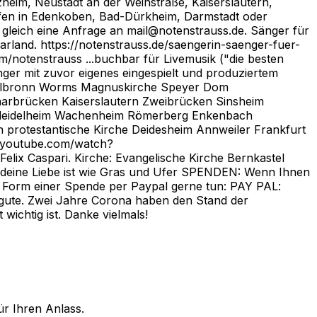
heim, Neustadt an der Weinstraße, Kaiserslautern,
ufen in Edenkoben, Bad-Dürkheim, Darmstadt oder
gleich eine Anfrage an mail@notenstrauss.de. Sänger für
rland. https://notenstrauss.de/saengerin-saenger-fuer-
/notenstrauss ...buchbar für Livemusik ("die besten
Sänger mit zuvor eigenes eingespielt und produziertem
Heilbronn Worms Magnuskirche Speyer Dom
Saarbrücken Kaiserslautern Zweibrücken Sinsheim
enleidelheim Wachenheim Römerberg Enkenbach
 protestantische Kirche Deidesheim Annweiler Frankfurt
ww.youtube.com/watch?
x Caspari. Kirche: Evangelische Kirche Bernkastel
r deine Liebe ist wie Gras und Ufer SPENDEN: Wenn Ihnen
in Form einer Spende per Paypal gerne tun: PAY PAL:
gute. Zwei Jahre Corona haben den Stand der
chtig ist. Danke vielmals!
ür Ihren Anlass.