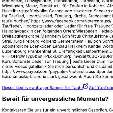
Mannheim, Ludwigshafen, Frankenthal, Darmstadt, Worms, 
Wiesbaden, Mainz, Frankfurt - für Taufen in Koblenz, A
Heidelberg: gefühlvoller Gesang von studierten Sängern 
Ihr Tauflied, Hochzeitslied, Trauung, Kirche, Standesamt
taufe-buchen/ https://www.facebook.com/Notenstrauss/ ht
Tauflieder, Hochzeitslieder oder Lieder für freie Trauung“
Halbplayback in den folgenden Orten: Wiesbaden Heidel
Dreifaltigkeitskirche Mannheim Bonifatius Christuskiche
Straßburg Freiburg Koblenz Germersheim Haßloch Schif
Apostelkirche Edenkoben Landau Herxheim Kandel Wörth a
Luxembourg Frankenthal St. Dreifaltigkeit Lampertheim Do
v=iHQHrcWTyp8&list=PLqxDxm6Pp_mviSafX6BQxGB0RrvKqrQw
Kurs Schönste Lieder zur Trauung | beste Lieder zum Hoc
meine Videos gefallen - Sie mich persönlich und die dam
https://www.paypal.com/paypalme/notenstrauss Spendeng
Berufsmusikerbranche stark geschwächt. Auch Sie können
Dieses Lied live anfragen
Sänger für Taufe
Auf YouTub
Bereit für unvergessliche Momente?
Kontaktieren Sie uns für ein unverbindliches Gespräch. G