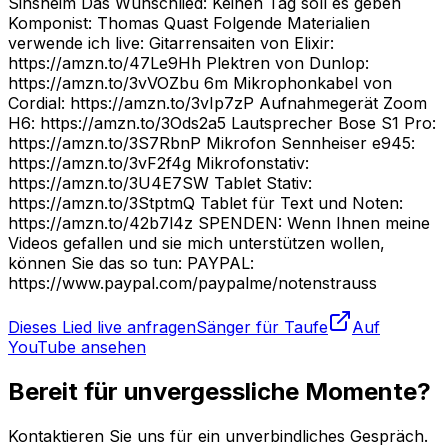
Sinsheim Das Wunschlied: Keinen Tag soll es geben
Komponist: Thomas Quast Folgende Materialien
verwende ich live: Gitarrensaiten von Elixir:
https://amzn.to/47Le9Hh Plektren von Dunlop:
https://amzn.to/3vVOZbu 6m Mikrophonkabel von
Cordial: https://amzn.to/3vIp7zP Aufnahmegerät Zoom
H6: https://amzn.to/3Ods2a5 Lautsprecher Bose S1 Pro:
https://amzn.to/3S7RbnP Mikrofon Sennheiser e945:
https://amzn.to/3vF2f4g Mikrofonstativ:
https://amzn.to/3U4E7SW Tablet Stativ:
https://amzn.to/3StptmQ Tablet für Text und Noten:
https://amzn.to/42b7l4z SPENDEN: Wenn Ihnen meine
Videos gefallen und sie mich unterstützen wollen,
können Sie das so tun: PAYPAL:
https://www.paypal.com/paypalme/notenstrauss
Dieses Lied live anfragen
Sänger für Taufe
Auf
YouTube ansehen
Bereit für unvergessliche Momente?
Kontaktieren Sie uns für ein unverbindliches Gespräch.