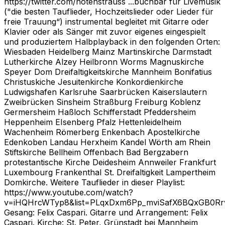
https://twitter.com/notenstrauss ...buchbar für Livemusik
("die besten Tauflieder, Hochzeitslieder oder Lieder für
freie Trauung“) instrumental begleitet mit Gitarre oder
Klavier oder als Sänger mit zuvor eigenes eingespielt
und produziertem Halbplayback in den folgenden Orten:
Wiesbaden Heidelberg Mainz Martinskirche Darmstadt
Lutherkirche Alzey Heilbronn Worms Magnuskirche
Speyer Dom Dreifaltigkeitskirche Mannheim Bonifatius
Christuskiche Jesuitenkirche Konkordienkirche
Ludwigshafen Karlsruhe Saarbrücken Kaiserslautern
Zweibrücken Sinsheim Straßburg Freiburg Koblenz
Germersheim Haßloch Schifferstadt Pfeddersheim
Heppenheim EIsenberg Pfalz Hettenleidelheim
Wachenheim Römerberg Enkenbach Apostelkirche
Edenkoben Landau Herxheim Kandel Wörth am Rhein
Stiftskirche Bellheim Offenbach Bad Bergzabern
protestantische Kirche Deidesheim Annweiler Frankfurt
Luxembourg Frankenthal St. Dreifaltigkeit Lampertheim
Domkirche. Weitere Tauflieder in dieser Playlist:
https://www.youtube.com/watch?
v=iHQHrcWTyp8&list=PLqxDxm6Pp_mviSafX6BQxGB0R
Gesang: Felix Caspari. Gitarre und Arrangement: Felix
Caspari. Kirche: St. Peter, Grünstadt bei Mannheim